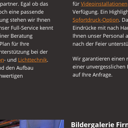
hpartner. Egal ob das
für
Videoinstallationen
noch eine passende
Verfügung. Ein Highlig
ung stehen wir Ihnen
Sofortdruck-Option
. D
nser Full-Service kennt
Eindrücke mit nach Ha
einer Beratung
Ihnen unser Personal a
lan für Ihre
nach der Feier unters
nterstützung bei der
Wir garantieren einen 
on
- und
Lichttechnik
.
einer unvergesslichen 
nd den Aufbau
auf Ihre Anfrage.
hwertigen
Bildergalerie Fi