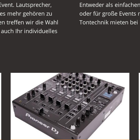
Event. Lautsprecher,
stage und Hochzeiten
les mehr gehören zu
Betreuung vor Ort.
n treffen wir die Wahl
Tontechnik mieten bei 
auch Ihr individuelles