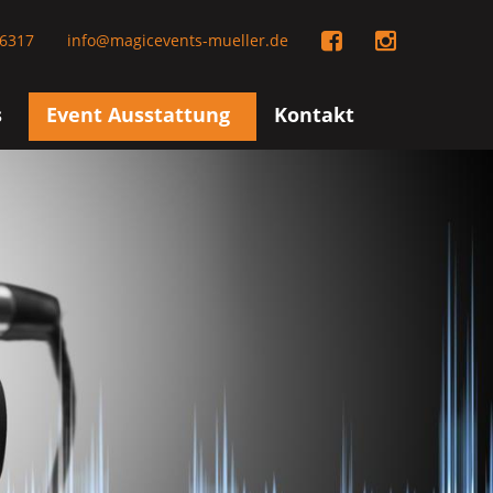
6317
info@magicevents-mueller.de
s
Event Ausstattung
Kontakt