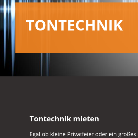
TONTECHNIK
Tontechnik mieten
Egal ob kleine Privatfeier oder ein großes
Beschallungskonzept speziell auf Ihr Ev