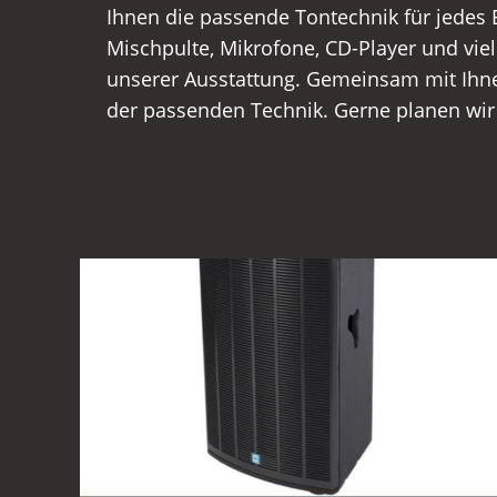
Ihnen die passende Tontechnik für jedes 
Entweder als einfachen Verleih für Geburt
Mischpulte, Mikrofone, CD-Player und vie
oder für große Events mit Aufbau und 
unserer Ausstattung. Gemeinsam mit Ihne
der passenden Technik. Gerne planen wir 