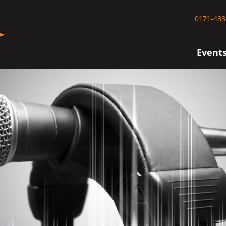
0171-483
Event