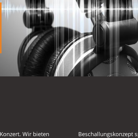
 Konzert. Wir bieten
ent zugeschnitten.