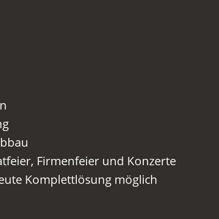
en
ng
Abbau
atfeier, Firmenfeier und Konzerte
reute Komplettlösung möglich